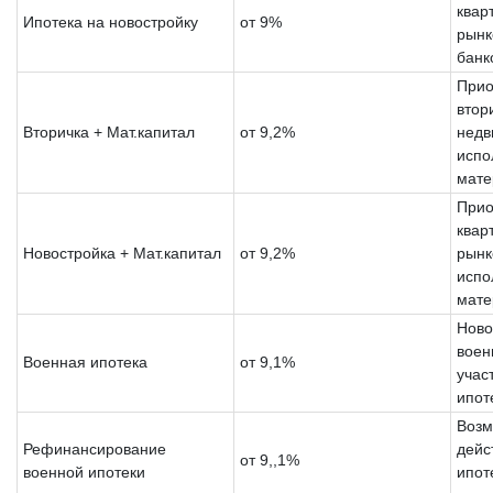
квар
Ипотека на новостройку
от 9%
рынк
банк
Прио
втор
Вторичка + Мат.капитал
от 9,2%
недв
испо
мате
Прио
квар
Новостройка + Мат.капитал
от 9,2%
рынк
испо
мате
Ново
воен
Военная ипотека
от 9,1%
учас
ипот
Возм
Рефинансирование
дейс
от 9,,1%
военной ипотеки
ипот