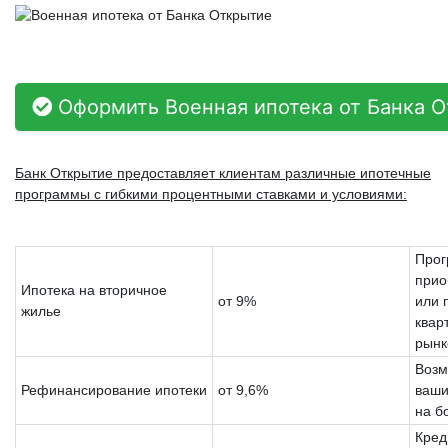
Оформить Военная ипотека от Банка 
Банк Открытие предоставляет клиентам различные ипотечные
программы с гибкими процентными ставками и условиями:
Прог
прио
Ипотека на вторичное
от 9%
или 
жилье
квар
рынк
Возм
Рефинансирование ипотеки
от 9,6%
ваши
на б
Кред